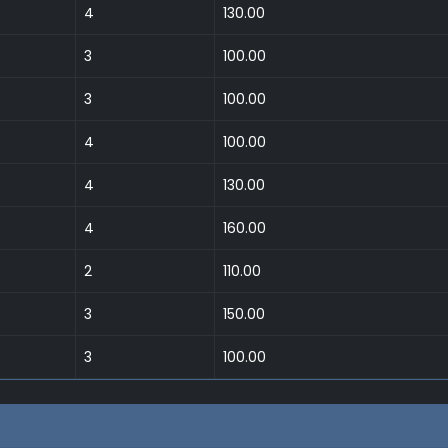
4
130.00
3
100.00
3
100.00
4
100.00
4
130.00
4
160.00
2
110.00
3
150.00
3
100.00