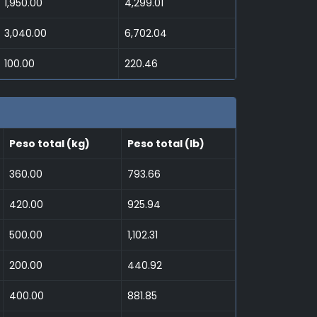
1,950.00
4,299.01
3,040.00
6,702.04
100.00
220.46
Peso total (kg)
Peso total (lb)
360.00
793.66
420.00
925.94
500.00
1,102.31
200.00
440.92
400.00
881.85