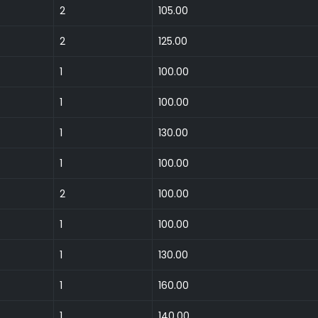
2
105.00
2
125.00
1
100.00
1
100.00
1
130.00
1
100.00
2
100.00
1
100.00
1
130.00
1
160.00
1
140.00